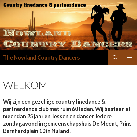
Zoeken
The Nowland Country Dancers
GA
NAAR
DE
WELKOM
INHOUD
Wij zijn een gezellige country linedance &
partnerdance club met ruim 60 leden. Wij bestaan al
meer dan 25 jaar en lessen en dansen iedere
zondagavond in gemeenschapshuis De Meent, Prins
Bernhardplein 10 in Nuland.