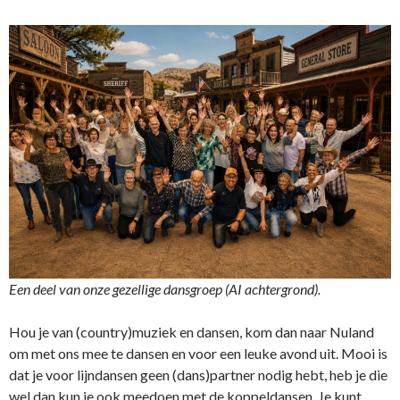
Een deel van onze gezellige dansgroep (AI achtergrond).
Hou je van (country)muziek en dansen, kom dan naar Nuland
om met ons mee te dansen en voor een leuke avond uit. Mooi is
dat je voor lijndansen geen (dans)partner nodig hebt, heb je die
wel dan kun je ook meedoen met de koppeldansen. Je kunt