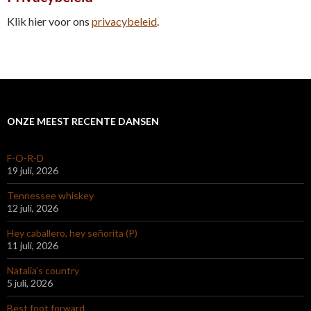
Klik hier voor ons
privacybeleid
.
ONZE MEEST RECENTE DANSEN
F-O-R-D
19 juli, 2026
Tennessee whiskey
12 juli, 2026
Hey caballero, hey señorita (P)
11 juli, 2026
Natalia’s country
5 juli, 2026
Best foot forward