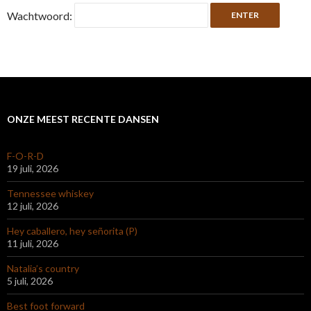
Wachtwoord:
ONZE MEEST RECENTE DANSEN
F-O-R-D
19 juli, 2026
Tennessee whiskey
12 juli, 2026
Hey caballero, hey señorita (P)
11 juli, 2026
Natalia’s country
5 juli, 2026
Best foot forward