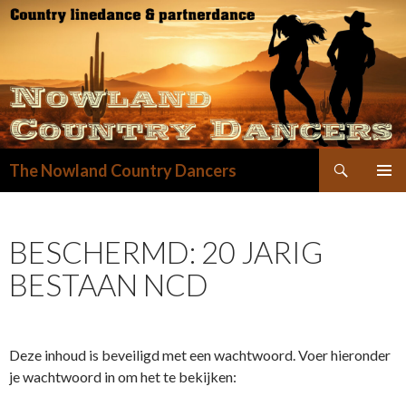
Zoeken
The Nowland Country Dancers
GA
NAAR
DE
BESCHERMD: 20 JARIG
INHOUD
BESTAAN NCD
Deze inhoud is beveiligd met een wachtwoord. Voer hieronder
je wachtwoord in om het te bekijken: