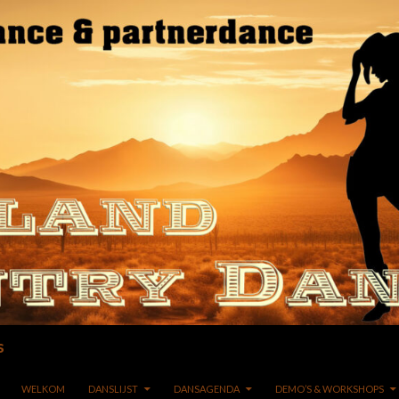
s
GA NAAR DE INHOUD
WELKOM
DANSLIJST
DANSAGENDA
DEMO’S & WORKSHOPS