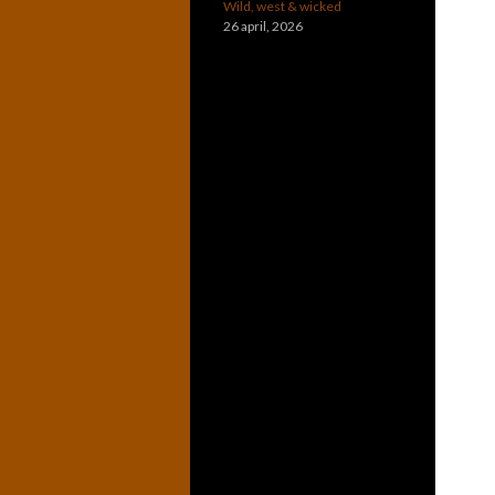
Wild, west & wicked
26 april, 2026