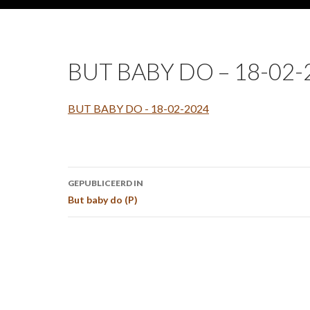
BUT BABY DO – 18-02-
BUT BABY DO - 18-02-2024
Bericht
GEPUBLICEERD IN
navigatie
But baby do (P)