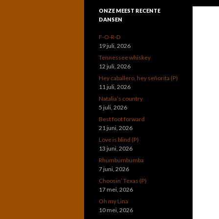
ONZE MEEST RECENTE
DANSEN
F-O-R-D
19 juli, 2026
Tennessee whiskey
12 juli, 2026
Hey caballero, hey señorita (P)
11 juli, 2026
Natalia’s country
5 juli, 2026
Best foot forward
21 juni, 2026
Love is blind (P)
13 juni, 2026
Rhumbumbumba
7 juni, 2026
Choosin’ Texas (P)
17 mei, 2026
Oh my Lina
10 mei, 2026