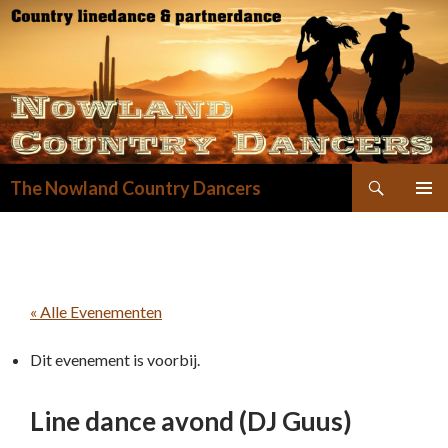
Zoeken
The Nowland Country Dancers
GA
NAAR
DE
INHOUD
« Alle Evenementen
Dit evenement is voorbij.
Line dance avond (DJ Guus)