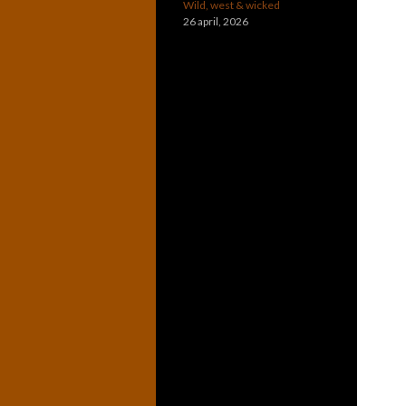
Wild, west & wicked
26 april, 2026