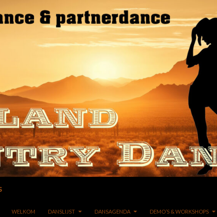
s
GA NAAR DE INHOUD
WELKOM
DANSLIJST
DANSAGENDA
DEMO’S & WORKSHOPS