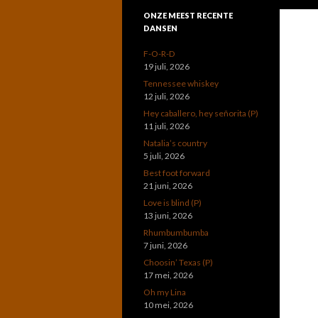
ONZE MEEST RECENTE
DANSEN
F-O-R-D
19 juli, 2026
Tennessee whiskey
12 juli, 2026
Hey caballero, hey señorita (P)
11 juli, 2026
Natalia’s country
5 juli, 2026
Best foot forward
21 juni, 2026
Love is blind (P)
13 juni, 2026
Rhumbumbumba
7 juni, 2026
Choosin’ Texas (P)
17 mei, 2026
Oh my Lina
10 mei, 2026