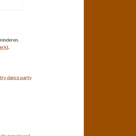
minderen.
erkt
.
try dance party
 zijn gemarkeerd