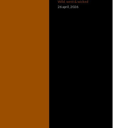
Wild, west & wicked
26 april, 2026