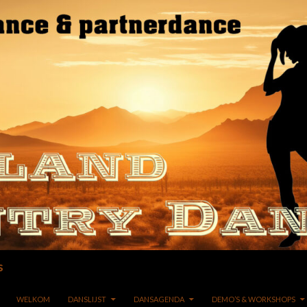
s
GA NAAR DE INHOUD
WELKOM
DANSLIJST
DANSAGENDA
DEMO’S & WORKSHOPS