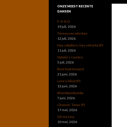
ONZE MEEST RECENTE
DANSEN
F-O-R-D
19 juli, 2026
Tennessee whiskey
12 juli, 2026
Hey caballero, hey señorita (P)
11 juli, 2026
Natalia’s country
5 juli, 2026
Best foot forward
21 juni, 2026
Love is blind (P)
13 juni, 2026
Rhumbumbumba
7 juni, 2026
Choosin’ Texas (P)
17 mei, 2026
Oh my Lina
10 mei, 2026