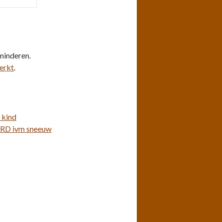
minderen.
erkt
.
 kind
D ivm sneeuw