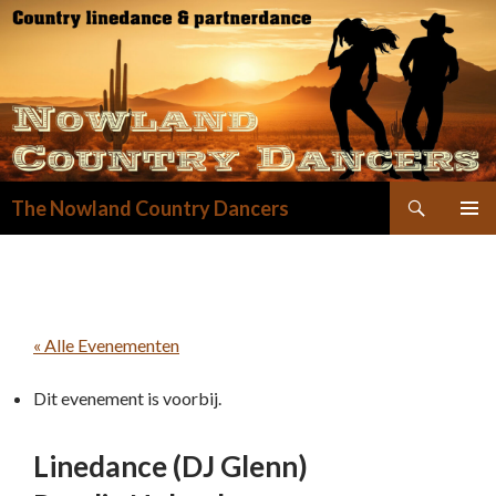
Zoeken
The Nowland Country Dancers
GA
NAAR
DE
INHOUD
« Alle Evenementen
Dit evenement is voorbij.
Linedance (DJ Glenn)