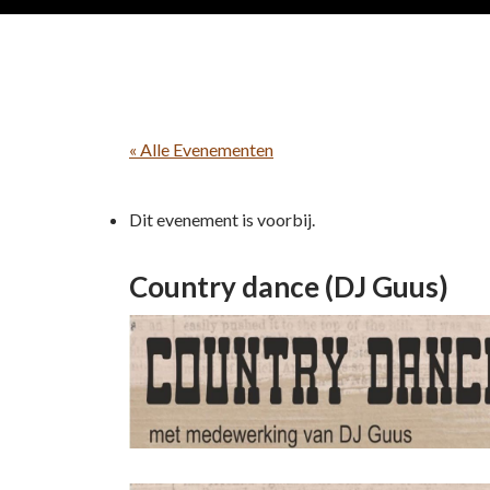
« Alle Evenementen
Dit evenement is voorbij.
Country dance (DJ Guus)
18 juli @ 20:00
-
23:30
€3,50