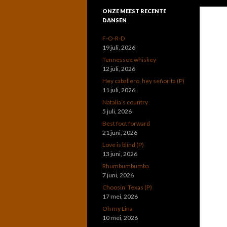
ONZE MEEST RECENTE
DANSEN
F-O-R-D
19 juli, 2026
Tennessee whiskey
12 juli, 2026
Hey caballero, hey señorita (P)
11 juli, 2026
Natalia’s country
5 juli, 2026
Best foot forward
21 juni, 2026
Love is blind (P)
13 juni, 2026
Rhumbumbumba
7 juni, 2026
Choosin’ Texas (P)
17 mei, 2026
Oh my Lina
10 mei, 2026