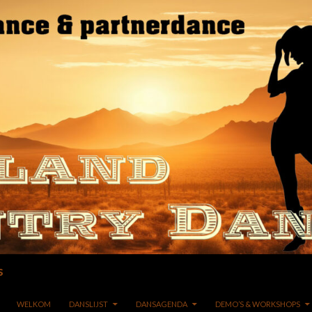
s
GA NAAR DE INHOUD
WELKOM
DANSLIJST
DANSAGENDA
DEMO’S & WORKSHOPS