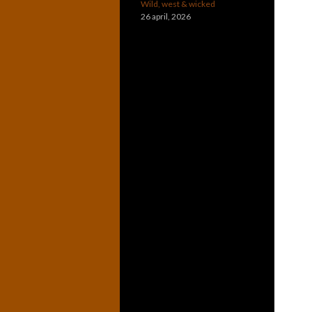
Wild, west & wicked
26 april, 2026