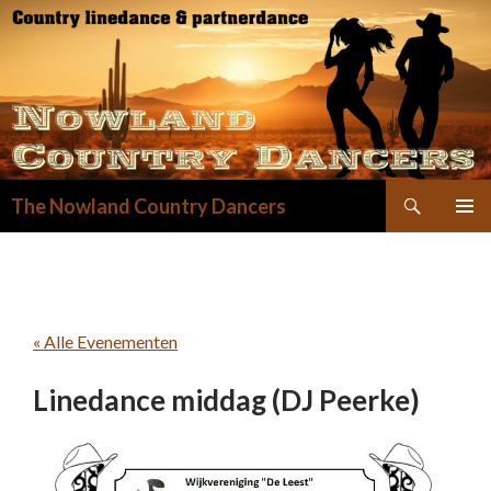
Zoeken
The Nowland Country Dancers
GA
NAAR
DE
INHOUD
« Alle Evenementen
Linedance middag (DJ Peerke)
30 augustus @ 13:30
-
17:00
€1,50