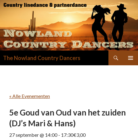
Zoeken
The Nowland Country Dancers
GA
NAAR
DE
INHOUD
« Alle Evenementen
5e Goud van Oud van het zuiden
(DJ’s Mari & Hans)
27 september @ 14:00
-
17:30
€3,00