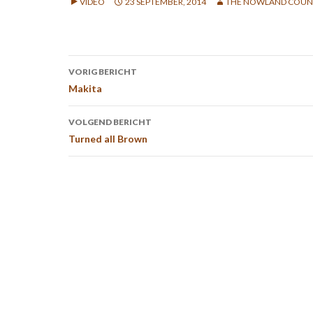
VIDEO
23 SEPTEMBER, 2014
THE NOWLAND COUN
Bericht
VORIG BERICHT
navigatie
Makita
VOLGEND BERICHT
Turned all Brown