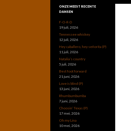
ONZE MEEST RECENTE
DANSEN
F-O-R-D
19 juli, 2026
Tennessee whiskey
12 juli, 2026
Hey caballero, hey señorita (P)
11 juli, 2026
Natalia’s country
5 juli, 2026
Best foot forward
21 juni, 2026
Love is blind (P)
13 juni, 2026
Rhumbumbumba
7 juni, 2026
Choosin’ Texas (P)
17 mei, 2026
Oh my Lina
10 mei, 2026