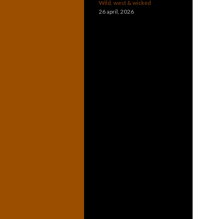
Wild, west & wicked
26 april, 2026