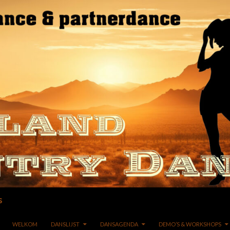
s
GA NAAR DE INHOUD
WELKOM
DANSLIJST
DANSAGENDA
DEMO’S & WORKSHOPS