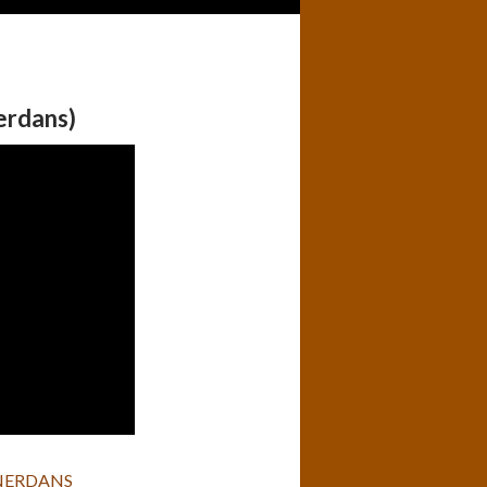
erdans)
TNERDANS