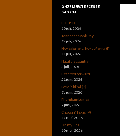
ONZE MEEST RECENTE
DANSEN
F-O-R-D
19 juli, 2026
Tennessee whiskey
12 juli, 2026
Hey caballero, hey señorita (P)
11 juli, 2026
Natalia’s country
5 juli, 2026
Best foot forward
21 juni, 2026
Love is blind (P)
13 juni, 2026
Rhumbumbumba
7 juni, 2026
Choosin’ Texas (P)
17 mei, 2026
Oh my Lina
10 mei, 2026