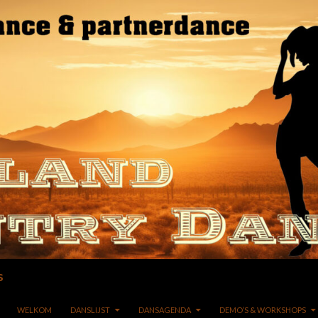
s
GA NAAR DE INHOUD
WELKOM
DANSLIJST
DANSAGENDA
DEMO’S & WORKSHOPS