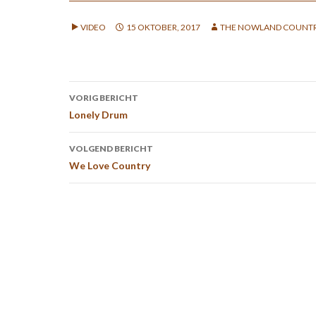
VIDEO
15 OKTOBER, 2017
THE NOWLAND COUNTR
Bericht
VORIG BERICHT
navigatie
Lonely Drum
VOLGEND BERICHT
We Love Country