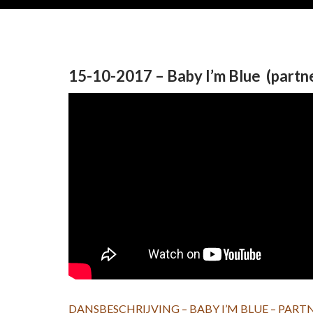
15-10-2017 – Baby I’m Blue (partn
DANSBESCHRIJVING – BABY I’M BLUE – PAR