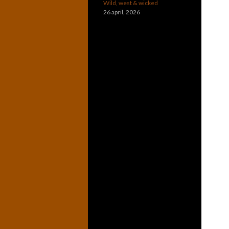
Wild, west & wicked
26 april, 2026