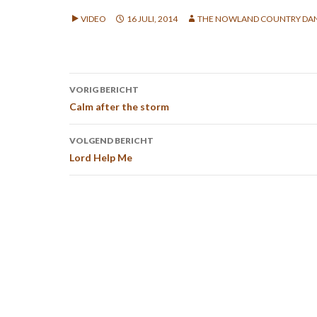
VIDEO
16 JULI, 2014
THE NOWLAND COUNTRY DA
Bericht
VORIG BERICHT
navigatie
Calm after the storm
VOLGEND BERICHT
Lord Help Me