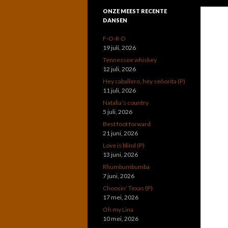
ONZE MEEST RECENTE
DANSEN
F-O-R-D
19 juli, 2026
Tennessee whiskey
12 juli, 2026
Hey caballero, hey señorita (P)
11 juli, 2026
Natalia’s country
5 juli, 2026
Best foot forward
21 juni, 2026
Love is blind (P)
13 juni, 2026
Rhumbumbumba
7 juni, 2026
Choosin’ Texas (P)
17 mei, 2026
Oh my Lina
10 mei, 2026