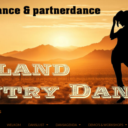
s
GA NAAR DE INHOUD
WELKOM
DANSLIJST
DANSAGENDA
DEMO’S & WORKSHOPS