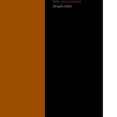
Wild, west & wicked
26 april, 2026