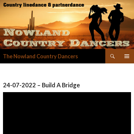
Zoeken
The Nowland Country Dancers
GA
NAAR
DE
INHOUD
24-07-2022 – Build A Bridge