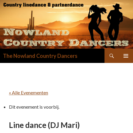
Zoeken
The Nowland Country Dancers
GA
NAAR
DE
INHOUD
« Alle Evenementen
Dit evenement is voorbij.
Line dance (DJ Mari)