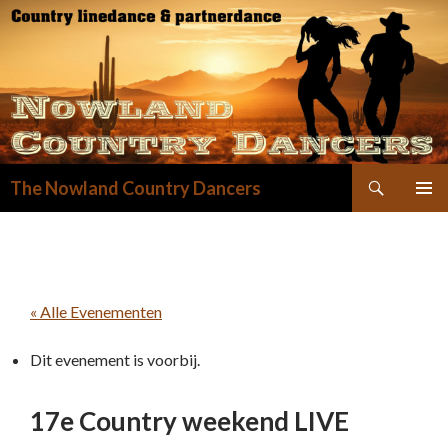
Zoeken
The Nowland Country Dancers
GA
NAAR
DE
INHOUD
« Alle Evenementen
Dit evenement is voorbij.
17e Country weekend LIVE