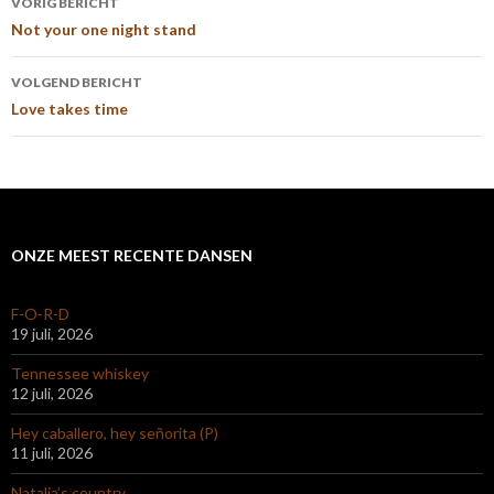
VORIG BERICHT
navigatie
Not your one night stand
VOLGEND BERICHT
Love takes time
ONZE MEEST RECENTE DANSEN
F-O-R-D
19 juli, 2026
Tennessee whiskey
12 juli, 2026
Hey caballero, hey señorita (P)
11 juli, 2026
Natalia’s country