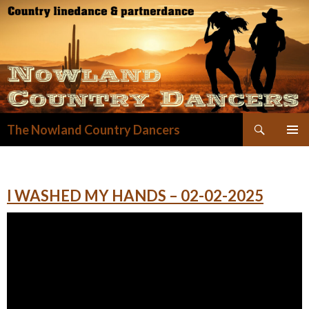
Zoeken
The Nowland Country Dancers
GA
NAAR
DE
INHOUD
I WASHED MY HANDS – 02-02-2025