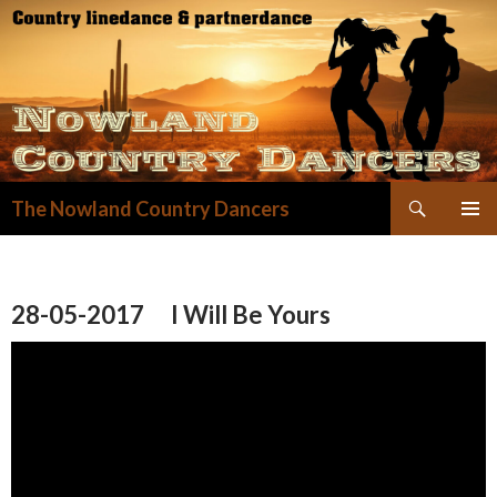
Zoeken
The Nowland Country Dancers
GA
NAAR
DE
INHOUD
28-05-2017 I Will Be Yours