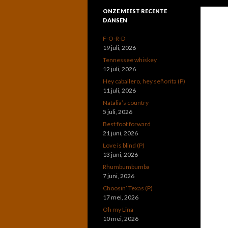
ONZE MEEST RECENTE
DANSEN
F-O-R-D
19 juli, 2026
Tennessee whiskey
12 juli, 2026
Hey caballero, hey señorita (P)
11 juli, 2026
Natalia’s country
5 juli, 2026
Best foot forward
21 juni, 2026
Love is blind (P)
13 juni, 2026
Rhumbumbumba
7 juni, 2026
Choosin’ Texas (P)
17 mei, 2026
Oh my Lina
10 mei, 2026