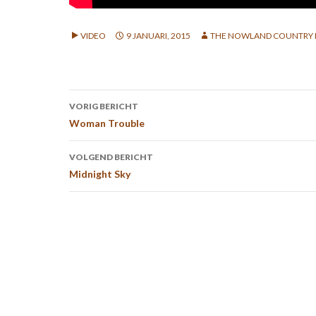
VIDEO
9 JANUARI, 2015
THE NOWLAND COUNTRY 
Bericht
VORIG BERICHT
navigatie
Woman Trouble
VOLGEND BERICHT
Midnight Sky