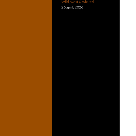
Wild, west & wicked
26 april, 2026