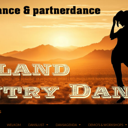
s
GA NAAR DE INHOUD
WELKOM
DANSLIJST
DANSAGENDA
DEMO’S & WORKSHOPS