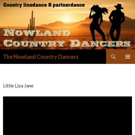
Zoeken
The Nowland Country Dancers
GA
NAAR
DE
INHOUD
Little Liza Jane