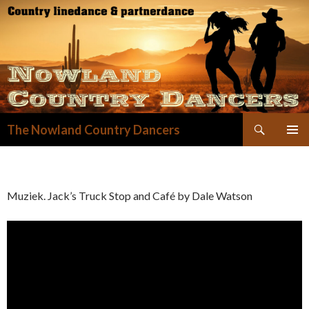
Zoeken
The Nowland Country Dancers
GA
NAAR
DE
INHOUD
Muziek. Jack’s Truck Stop and Café by Dale Watson