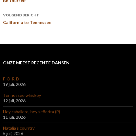
navigatie
Be Yourself
VOLGEND BERICHT
California to Tennessee
ONZE MEEST RECENTE DANSEN
F-O-R-D
19 juli, 2026
Tennessee whiskey
12 juli, 2026
Hey caballero, hey señorita (P)
11 juli, 2026
Natalia’s country
5 juli, 2026