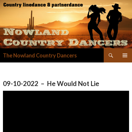
Zoeken
The Nowland Country Dancers
GA
NAAR
DE
INHOUD
09-10-2022 – He Would Not Lie